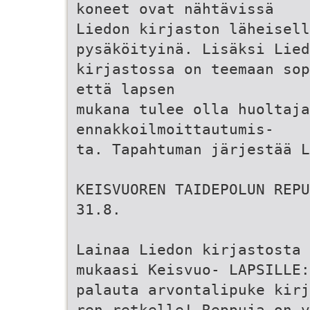
koneet ovat nähtävissä
Liedon kirjaston läheisell
pysäköityinä. Lisäksi Lied
kirjastossa on teemaan sop
että lapsen
mukana tulee olla huoltaj
ennakkoilmoittautumis-
ta. Tapahtuman järjestää L
KEISVUOREN TAIDEPOLUN REPU
31.8.
Lainaa Liedon kirjastosta 
mukaasi Keisvuo- LAPSILLE
palauta arvontalipuke kirj
ren retkelle! Reppuja on v