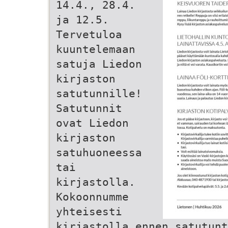
14.4., 28.4.
ja 12.5.
Tervetuloa
kuuntelemaan
satuja Liedon
kirjaston
satutunnille!
Satutunnit
ovat Liedon
kirjaston
satuhuoneessa
tai
kirjastolla.
Kokoonnumme
yhteisesti
kirjastolla ennen satutunt