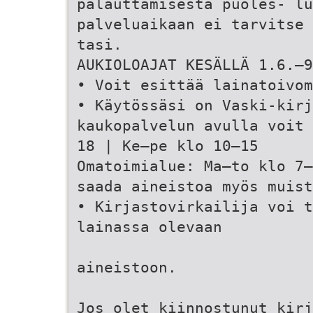
palauttamisesta puoles- lu
palveluaikaan ei tarvitse 
tasi.
AUKIOLOAJAT KESÄLLÄ 1.6.–9
• Voit esittää lainatoivom
• Käytössäsi on Vaski-kir
kaukopalvelun avulla voit 
18 | Ke–pe klo 10–15
Omatoimialue: Ma–to klo 7
saada aineistoa myös muist
• Kirjastovirkailija voi t
lainassa olevaan
aineistoon.
Jos olet kiinnostunut kirj