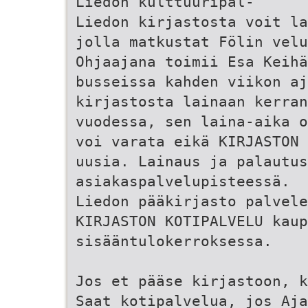
Liedon kulttuuripal-
Liedon kirjastosta voit la
jolla matkustat Fölin velu
Ohjaajana toimii Esa Keihä
busseissa kahden viikon a
kirjastosta lainaan kerran
vuodessa, sen laina-aika o
voi varata eikä KIRJASTON 
uusia. Lainaus ja palautus
asiakaspalvelupisteessä.
Liedon pääkirjasto palvele
KIRJASTON KOTIPALVELU kaup
sisääntulokerroksessa.
Jos et pääse kirjastoon, k
Saat kotipalvelua, jos Aja