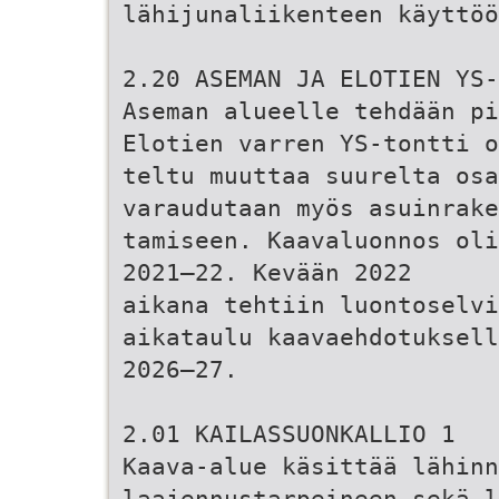
lähijunaliikenteen käyttöö
2.20 ASEMAN JA ELOTIEN YS-
Aseman alueelle tehdään p
Elotien varren YS-tontti o
teltu muuttaa suurelta osa
varaudutaan myös asuinrake
tamiseen. Kaavaluonnos oli
2021–22. Kevään 2022
aikana tehtiin luontoselvi
aikataulu kaavaehdotuksell
2026–27.
2.01 KAILASSUONKALLIO 1
Kaava-alue käsittää lähin
laajennustarpeineen sekä l