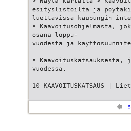
> Näytä kartalla > Kaavoit
esityslistoilta ja pöytäk
luettavissa kaupungin inte
• Kaavoitusohjelmasta, jok
osana loppu-
vuodesta ja käyttösuunnite
• Kaavoituskatsauksesta, j
vuodessa.
10 KAAVOITUSKATSAUS | Lie
5