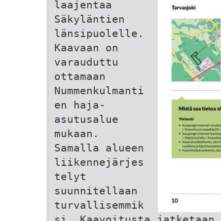
laajentaa
Säkyläntien
länsipuolelle.
Kaavaan on
varauduttu
ottamaan
Nummenkulmanti
en haja-
asutusalue
mukaan.
Samalla alueen
liikennejärjes
telyt
suunnitellaan
turvallisemmik
si. Kaavoitusta jatketaan 