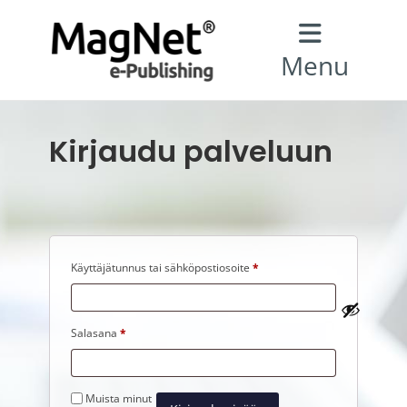
Menu
Kirjaudu palveluun
Vaaditaan
Käyttäjätunnus tai sähköpostiosoite
*
Vaaditaan
Salasana
*
Muista minut