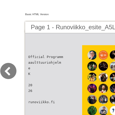
Basic HTML Version
Page 1 - Runoviikko_esite_A5
Official Programm
aaulttuuriohjelm
e
K
20
26
runoviikko.fi