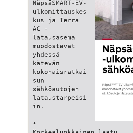
NäpsäSMART-EV-
ulkomittauskes
kus ja Terra
AC -
latausasema
muodostavat
yhdessä
kätevän
kokonaisratkai
sun
sähköautojen
lataustarpeisi
in.
•
Korkealuokkainen laatu