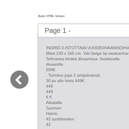
Basic HTML Version
Page 1 -
INGRID 3-ISTUTTAVA VUODEDIVAANISOHV
Mitat 230 x 165 cm. Väri beige tai vaaleanha
Sohvassa kiinteä divaaniosa. Avattavalla
divaanilla
599€
. Toimitus jopa 2 arkipäivässä.
30 pv alin hinta 449€.
449
449
€ €
Aikalailla
Suomen
Halvin.
42 synttäreiden
42